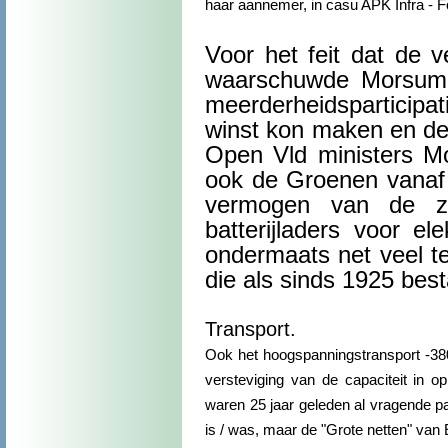
haar aannemer, in casu APK Infra - 
Voor het feit dat de v
waarschuwde Morsum M
meerderheidsparticip
winst kon maken en dez
Open Vld ministers M
ook de Groenen vanaf 
vermogen van de z
batterijladers voor el
ondermaats net veel te
die als sinds 1925 bes
Transport.
Ook het hoogspanningstransport -380 
versteviging van de capaciteit in 
waren 25 jaar geleden al vragende par
is / was, maar de "Grote netten" van E