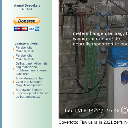
Aantal Bezoekers
16925611
Laatste artikelen
Persbericht
MM22071042
Persbericht
MM22071042
Belfius bank: Al de hele
dag technische
problemen met internet
bankieren.
Andy Vermaut in het
vizier van Morsum
Magnificat-Update1
Brandweer Tienen:
Kapitein op het schip van
de burgemeester.
Coverfoto: Fluvius is in 2021 zelfs n