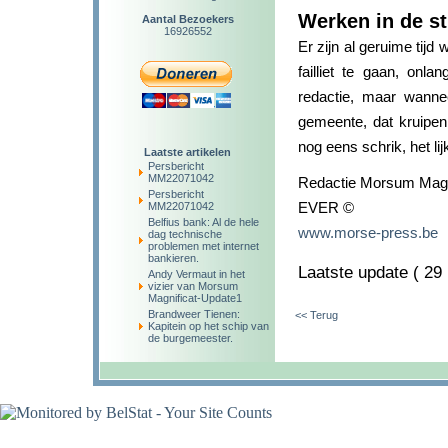
Werken in de st
Aantal Bezoekers
16926552
Er zijn al geruime tij
failliet te gaan, onl
redactie, maar wann
gemeente, dat kruipen
nog eens schrik, het li
Laatste artikelen
Persbericht
MM22071042
Redactie Morsum Magni
Persbericht
EVER ©
MM22071042
Belfius bank: Al de hele
www.morse-press.be
1
dag technische
problemen met internet
bankieren.
Laatste update ( 29
Andy Vermaut in het
vizier van Morsum
Magnificat-Update1
Brandweer Tienen:
<< Terug
Kapitein op het schip van
de burgemeester.