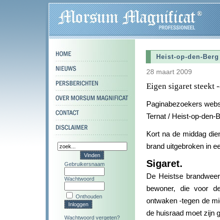
Heist-op-den-Berg 
28 maart 2009
Eigen sigaret steekt
Paginabezoekers webs
Ternat / Heist-op-den-
Kort na de middag die
brand uitgebroken in e
Sigaret.
Gebruikersnaam
De Heistse brandweer h
Wachtwoord
bewoner, die voor d
Onthouden
ontwaken -tegen de mid
de huisraad moet zijn 
Wachtwoord vergeten?