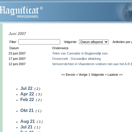
Juni 2007
Filter
Volgorde:
Artikelen per
Datum
Onderwerp
23 juni 2007
Telen van Cannabis in Begijnendijk kan.
17 juni 2007
Oosterzele : Gevaarlijke aftakking
12 juni 2007
Verkeerslichten in Vlaanderen voldoen niet aan het A.R.E
<< Eerste
< Vorige
1
Volgende >
Laatste >>
Jul 22
( 2 )
Apr 22
( 3 )
Feb 22
( 2 )
Okt 21
( 1 )
Aug 21
( 1 )
Jul 21
( 1 )