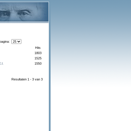
 pagina:
Hits
1803
1525
.I.
1550
Resultaten 1 - 3 van 3