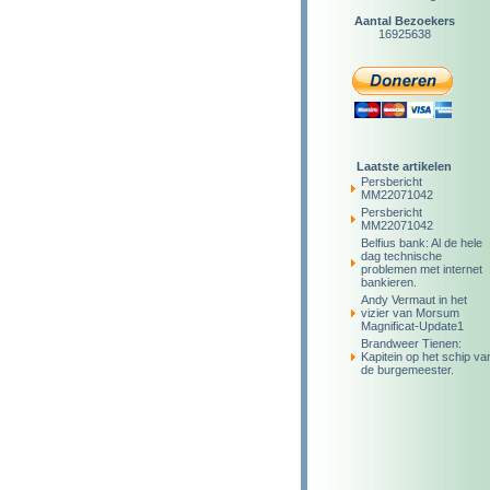
Aantal Bezoekers
16925638
Laatste artikelen
Persbericht
MM22071042
Persbericht
MM22071042
Belfius bank: Al de hele
dag technische
problemen met internet
bankieren.
Andy Vermaut in het
vizier van Morsum
Magnificat-Update1
Brandweer Tienen:
Kapitein op het schip va
de burgemeester.