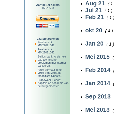
Aug 21
( 1 
Aantal Bezoekers
16925638
Jul 21
( 1 )
Feb 21
( 1 
okt 20
( 4 )
Laatste artikelen
Jan 20
Persbericht
( 1 
MM22071042
Persbericht
MM22071042
Mei 2015
Belfius bank: Al de hele
dag technische
problemen met internet
bankieren.
Feb 2014
Andy Vermaut in het
vizier van Morsum
Magnificat-Update1
Brandweer Tienen:
Jan 2014
Kapitein op het schip van
de burgemeester.
Sep 2013
Mei 2013