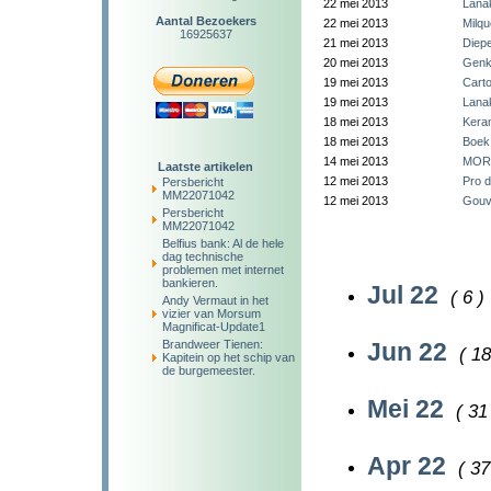
22 mei 2013
Lanak
Aantal Bezoekers
22 mei 2013
Milqu
16925637
21 mei 2013
Diep
20 mei 2013
Genk 
19 mei 2013
Cart
19 mei 2013
Lanak
18 mei 2013
Kera
18 mei 2013
Boek 
14 mei 2013
MORS
Laatste artikelen
12 mei 2013
Pro d
Persbericht
MM22071042
12 mei 2013
Gouve
Persbericht
MM22071042
Belfius bank: Al de hele
dag technische
problemen met internet
bankieren.
Jul 22
( 6 )
Andy Vermaut in het
vizier van Morsum
Magnificat-Update1
Brandweer Tienen:
Jun 22
( 18
Kapitein op het schip van
de burgemeester.
Mei 22
( 31
Apr 22
( 37