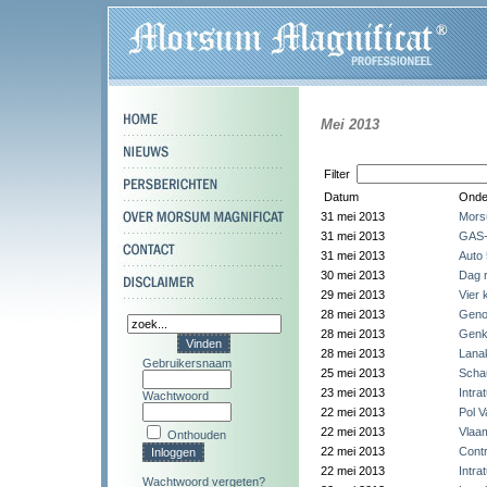
Mei 2013
Filter
Datum
Onde
31 mei 2013
Morsu
31 mei 2013
GAS-
31 mei 2013
Auto 
30 mei 2013
Dag r
29 mei 2013
Vier
28 mei 2013
Genoe
28 mei 2013
Genk 
28 mei 2013
Lanak
Gebruikersnaam
25 mei 2013
Schau
23 mei 2013
Intra
Wachtwoord
22 mei 2013
Pol 
22 mei 2013
Vlaam
Onthouden
22 mei 2013
Contr
22 mei 2013
Intra
Wachtwoord vergeten?